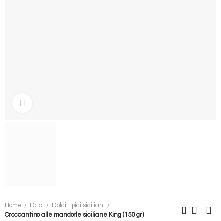
Clicca per ingrandire
Home
Dolci
Dolci tipici siciliani
Croccantino alle mandorle siciliane King (150 gr)