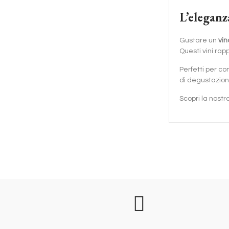
L’eleganz
Gustare un
vin
Questi vini rap
Perfetti per co
di degustazione
Scopri la nostr