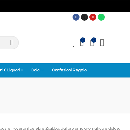
0
0
0
ni & Liquori
Dolci
Confezioni Regalo
oposte troverai il celebre Zibibbo, dal profumo aromatico e dolce,