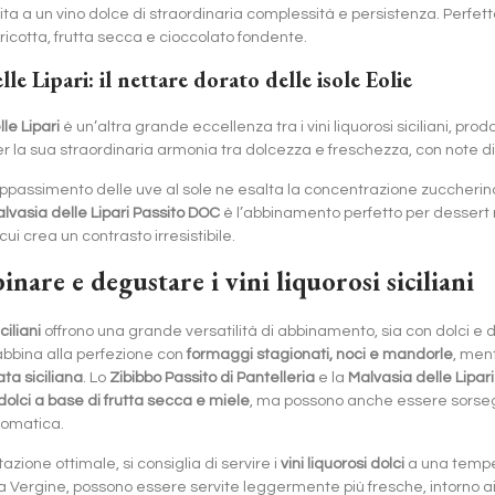
ita a un vino dolce di straordinaria complessità e persistenza. Perf
 ricotta, frutta secca e cioccolato fondente.
lle Lipari: il nettare dorato delle isole Eolie
le Lipari
è un’altra grande eccellenza tra i vini liquorosi siciliani, pro
er la sua straordinaria armonia tra dolcezza e freschezza, con note d
 appassimento delle uve al sole ne esalta la concentrazione zuccherin
lvasia delle Lipari Passito DOC
è l’abbinamento perfetto per dessert r
cui crea un contrasto irresistibile.
nare e degustare i vini liquorosi siciliani
ciliani
offrono una grande versatilità di abbinamento, sia con dolci e 
abbina alla perfezione con
formaggi stagionati, noci e mandorle
, ment
ta siciliana
. Lo
Zibibbo Passito di Pantelleria
e la
Malvasia delle Lipari
dolci a base di frutta secca e miele
, ma possono anche essere sorsegg
romatica.
zione ottimale, si consiglia di servire i
vini liquorosi dolci
a una tempe
a Vergine, possono essere servite leggermente più fresche, intorno a