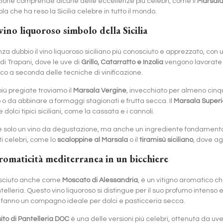
zione comprende alcune delle eccellenze più celebri, come il
Marsal
ola che ha reso la Sicilia celebre in tutto il mondo.
 vino liquoroso simbolo della Sicilia
za dubbio il vino liquoroso siciliano più conosciuto e apprezzato, con 
 di Trapani, dove le uve di
Grillo, Catarratto e Inzolia
vengono lavorate p
co a seconda delle tecniche di vinificazione.
 più pregiate troviamo il
Marsala Vergine
, invecchiato per almeno cinque
o da abbinare a formaggi stagionati e frutta secca. Il
Marsala Superi
lci tipici siciliani, come la cassata e i cannoli.
è solo un vino da degustazione, ma anche un ingrediente fondamentale 
i celebri, come lo
scaloppine al Marsala
o il
tiramisù siciliano
, dove a
aromaticità mediterranea in un bicchiere
osciuto anche come
Moscato di Alessandria
, è un vitigno aromatico ch
antelleria. Questo vino liquoroso si distingue per il suo profumo intenso
e fanno un compagno ideale per dolci e pasticceria secca.
ito di Pantelleria DOC
è una delle versioni più celebri, ottenuta da uve