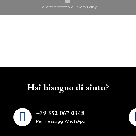
Ho letto e accetto la
Privacy Policy
Hai bisogno di aiuto?
+39 352 067 0348
i
Per messaggi WhatsApp