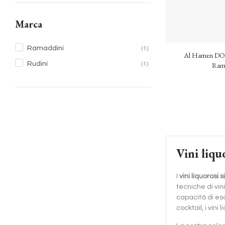
Marca
Ramaddini
(1)
Al Hamen DOC 
Rudinì
(1)
Rama
Vini liquo
I
vini liquorosi si
tecniche di vin
capacità di es
cocktail, i vini