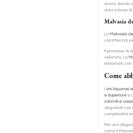
aromi, dando v
dolci a base di
Malvasia de
La
Malvasia del
caratterizza p
Il processo di
vellutato. La
Ma
erborinati, con 
Come abbi
I
vini liquorosi si
e Superiore
si 
cannoli e cassa
degustati con
complessità a
Per una degusta
come il Marsal