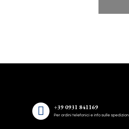
+39 0931 841169
Per ordini telefonici e info sulle spedizion