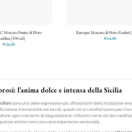
Moscato Passito di Noto
Baroque Moscato di Noto Rudinì 
ddini (500 ml)
€14,00
€24,00
rosi: l’anima dolce e intensa della Sicilia
ciliani
sono una delle espressioni più affascinanti della tradizione enolog
ificazione tramandate nei secoli, questi vini si caratterizzano per il l
altare ogni momento di degustazione. Utilizzati come vini da medita
 liquorosi siciliani sono una vera esperienza sensoriale.