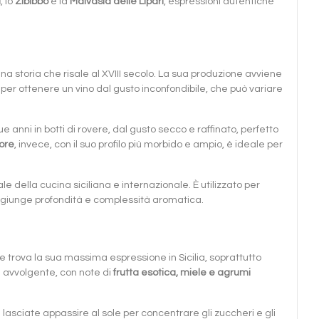
a
, lo
Zibibbo
e la
Malvasia delle Lipari
, espressioni autentiche
una storia che risale al XVIII secolo. La sua produzione avviene
er ottenere un vino dal gusto inconfondibile, che può variare
 anni in botti di rovere, dal gusto secco e raffinato, perfetto
ore
, invece, con il suo profilo più morbido e ampio, è ideale per
della cucina siciliana e internazionale. È utilizzato per
ggiunge profondità e complessità aromatica.
e trova la sua massima espressione in Sicilia, soprattutto
 e avvolgente, con note di
frutta esotica, miele e agrumi
 lasciate appassire al sole per concentrare gli zuccheri e gli