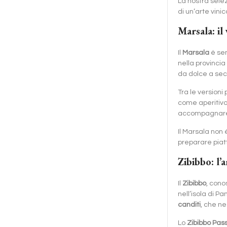
La nostra sele
di un’arte vinic
Marsala: il
Il
Marsala
è sen
nella provincia
da dolce a sec
Tra le versioni
come aperitivo 
accompagnare do
Il Marsala non 
preparare piatt
Zibibbo: l’
Il
Zibibbo
, con
nell’isola di P
canditi
, che n
Lo
Zibibbo Pass