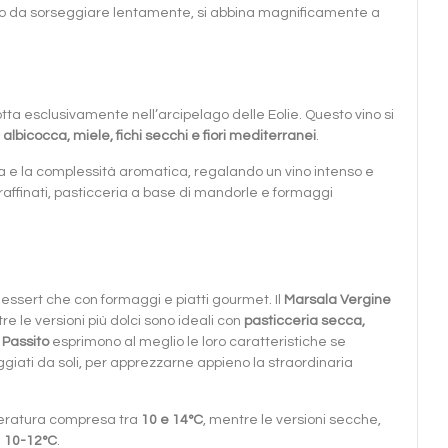
etto da sorseggiare lentamente, si abbina magnificamente a
dotta esclusivamente nell’arcipelago delle Eolie. Questo vino si
i
albicocca, miele, fichi secchi e fiori mediterranei
.
a e la complessità aromatica, regalando un vino intenso e
affinati, pasticceria a base di mandorle e formaggi
dessert che con formaggi e piatti gourmet. Il
Marsala Vergine
re le versioni più dolci sono ideali con
pasticceria secca,
 Passito
esprimono al meglio le loro caratteristiche se
iati da soli, per apprezzarne appieno la straordinaria
ratura compresa tra
10 e 14°C
, mentre le versioni secche,
i
10-12°C
.