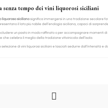
a senza tempo dei vini liquorosi siciliani
o liquoroso siciliano
significa immergersi in una tradizione secolare fatt
presentano il lato più nobile dell’enologia siciliana, capaci di sorpren
ncludere un pasto in modo raffinato o per accompagnare momenti di relax
 che celebra il meglio della tradizione vitivinicola dell’isola.
a selezione di vini liquorosi siciliani e lasciati sedurre dall’intensità 