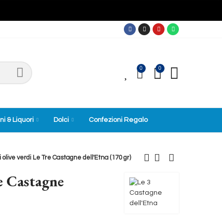
0
0
0
ni & Liquori
Dolci
Confezioni Regalo
 olive verdi Le Tre Castagne dell'Etna (170 gr)
re Castagne