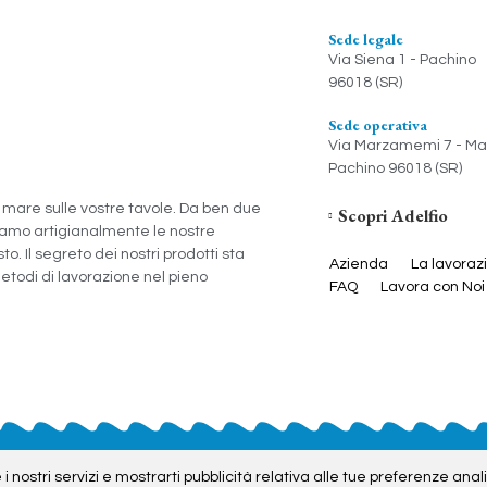
Sede legale
Via Siena 1 - Pachino
96018 (SR)
Sede operativa
Via Marzamemi 7 - M
Pachino 96018 (SR)
el mare sulle vostre tavole. Da ben due
Scopri Adelfio
riamo artigianalmente le nostre
to. Il segreto dei nostri prodotti sta
Azienda
La lavoraz
metodi di lavorazione nel pieno
FAQ
Lavora con Noi
- Marzamemi (SR) Italia | P.IVA: 01971100894 - CF: DLFGTN82D30F258A 
 i nostri servizi e mostrarti pubblicità relativa alle tue preferenze ana