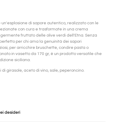
è un'esplosione di sapore autentico, realizzato con le
 selezionate con cura e trasformate in una crema
ggermente fruttato delle olive verdi dell'Etna. Senza
è perfetto per chi ama la genuinità dei sapori
ziosi, per arricchire bruschette, condire pasta o
ato in vasetto da 170 gr, è un prodotto versatile che
dizione siciliana.
i di girasole, aceto di vino, sale, peperoncino.
dei desideri