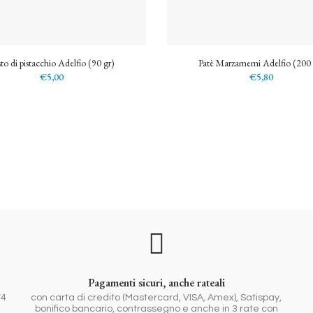
to di pistacchio Adelfio (90 gr)
Patè Marzamemi Adelfio (200 
€5,00
€5,80
Pagamenti sicuri, anche rateali
/4
con carta di credito (Mastercard, VISA, Amex), Satispay,
bonifico bancario, contrassegno e anche in 3 rate con