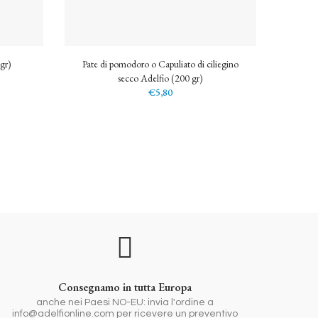
gr)
Pate di pomodoro o Capuliato di ciliegino
Pe
secco Adelfio (200 gr)
€5,80
Consegnamo in tutta Europa
anche nei Paesi NO-EU: invia l'ordine a
info@adelfionline.com per ricevere un preventivo