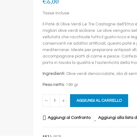
€6,00
Tasse incluse
Il Patè di Olive Verdi Le Tre Castagne dell'Etna 
migliori olive verdi siciliane. Le olive vengono
vellutata che racchiude tutto il gusto ricco e le
conservanti né additivi artificiali, questo patè 
mediterranei. Ideale per preparare antipasti sfi
accompagnare piatti di carne e pesce. Confezion
porta in tavola la qualità e l'autenticità della tra
Ingredienti
: Olive verdi denocciolate, olio di sem
Peso netto
: 190 gr
AGGIUNGI AL CARRELLO
Aggiungi al Confronto
Aggiungi alla lista 
SKU:
PO5