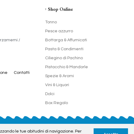
Shop Online
Tonno
Pesce azzurro
arzamemi /
Bottarga & Affumicati
Pasta & Condimenti
Ciliegino di Pachino
Pistacchio & Mandorle
ione
Contatti
Spezie & Aromi
Vini & Liquori
Dolci
Box Regalo
- IT915CE | N° REA SR-50659
lizzando le tue abitudini di navigazione. Per