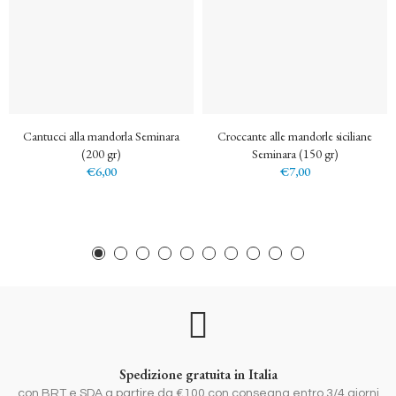
Cantucci alla mandorla Seminara
Croccante alle mandorle siciliane
(200 gr)
Seminara (150 gr)
€6,00
€7,00
Spedizione gratuita in Italia
con BRT e SDA a partire da €100 con consegna entro 3/4 giorni