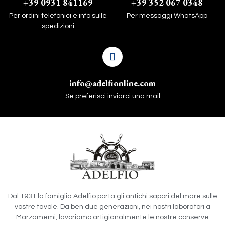
+39 0931 841169
+39 352 067 0348
Per ordini telefonici e info sulle
Per messaggi WhatsApp
spedizioni
info@adelfionline.com
Se preferisci inviarci una mail
Dal 1931 la famiglia Adelfio porta gli antichi sapori del mare sulle
vostre tavole. Da ben due generazioni, nei nostri laboratori a
Marzamemi, lavoriamo artigianalmente le nostre conserve