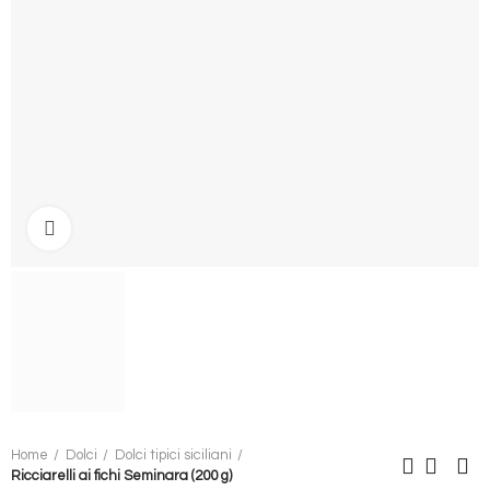
Clicca per ingrandire
Home
Dolci
Dolci tipici siciliani
Ricciarelli ai fichi Seminara (200 g)