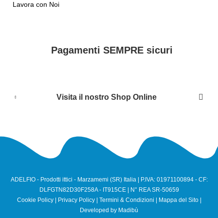
Lavora con Noi
Pagamenti SEMPRE sicuri
Visita il nostro Shop Online
ADELFIO - Prodotti ittici - Marzamemi (SR) Italia | P.IVA: 01971100894 - CF:
DLFGTN82D30F258A - IT915CE | N° REA SR-50659
Cookie Policy
|
Privacy Policy
|
Termini & Condizioni
|
Mappa del Sito
|
Developed by
Madibù