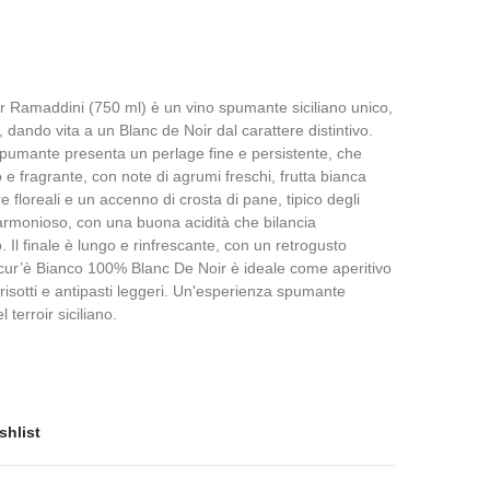
 Ramaddini (750 ml) è un vino spumante siciliano unico,
, dando vita a un Blanc de Noir dal carattere distintivo.
 spumante presenta un perlage fine e persistente, che
 e fragrante, con note di agrumi freschi, frutta bianca
floreali e un accenno di crosta di pane, tipico degli
e armonioso, con una buona acidità che bilancia
 Il finale è lungo e rinfrescante, con un retrogusto
cur’è Bianco 100% Blanc De Noir è ideale come aperitivo
, risotti e antipasti leggeri. Un'esperienza spumante
 terroir siciliano.
shlist