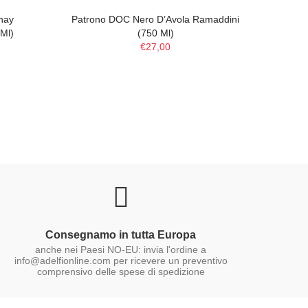
nay
Patrono DOC Nero D’Avola Ramaddini
Note N
Ml)
(750 Ml)
€27,00
Consegnamo in tutta Europa
anche nei Paesi NO-EU: invia l'ordine a
info@adelfionline.com per ricevere un preventivo
comprensivo delle spese di spedizione