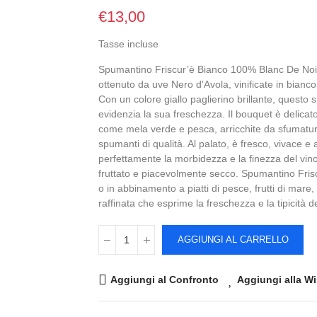
€13,00
Tasse incluse
Spumantino Friscur’è Bianco 100% Blanc De Noir
ottenuto da uve Nero d'Avola, vinificate in bianco
Con un colore giallo paglierino brillante, questo
evidenzia la sua freschezza. Il bouquet è delicato
come mela verde e pesca, arricchite da sfumature 
spumanti di qualità. Al palato, è fresco, vivace 
perfettamente la morbidezza e la finezza del vino.
fruttato e piacevolmente secco. Spumantino Fris
o in abbinamento a piatti di pesce, frutti di mare
raffinata che esprime la freschezza e la tipicità del
AGGIUNGI AL CARRELLO
Aggiungi al Confronto
Aggiungi alla Wi