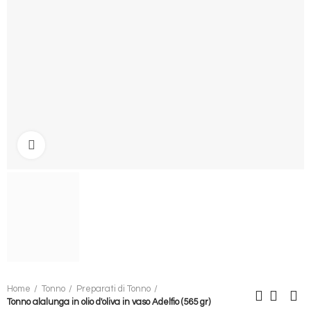
Clicca per ingrandire
Home
Tonno
Preparati di Tonno
Tonno alalunga in olio d'oliva in vaso Adelfio (565 gr)