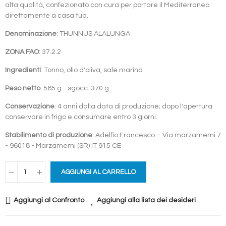
alta qualità, confezionato con cura per portare il Mediterraneo
direttamente a casa tua.
Denominazione
: THUNNUS ALALUNGA
ZONA FAO
: 37.2.2
Ingredienti
: Tonno, olio d'oliva, sale marino.
Peso netto
: 565 g - sgocc. 370 g
Conservazione
: 4 anni dalla data di produzione; dopo l'apertura
conservare in frigo e consumare entro 3 giorni.
Stabilimento di produzione
: Adelfio Francesco – Via marzamemi 7
- 96018 - Marzamemi (SR) IT 915 CE
AGGIUNGI AL CARRELLO
Aggiungi al Confronto
Aggiungi alla lista dei desideri