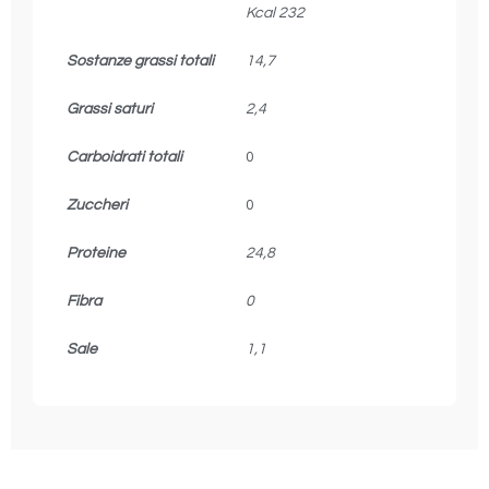
Kcal 232
Sostanze grassi totali
14,7
Grassi saturi
2,4
Carboidrati totali
0
Zuccheri
0
Proteine
24,8
Fibra
0
Sale
1,1