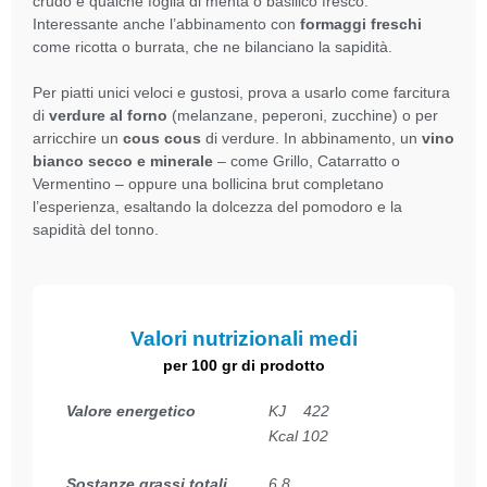
crudo e qualche foglia di menta o basilico fresco.
Interessante anche l’abbinamento con
formaggi freschi
come ricotta o burrata, che ne bilanciano la sapidità.
Per piatti unici veloci e gustosi, prova a usarlo come farcitura
di
verdure al forno
(melanzane, peperoni, zucchine) o per
arricchire un
cous cous
di verdure. In abbinamento, un
vino
bianco secco e minerale
– come Grillo, Catarratto o
Vermentino – oppure una bollicina brut completano
l’esperienza, esaltando la dolcezza del pomodoro e la
sapidità del tonno.
Valori nutrizionali medi
per 100 gr di prodotto
Valore energetico
KJ 422
Kcal 102
Sostanze grassi totali
6,8