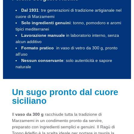
Dal 1931
: tre generazioni di tradizione artigianale nel
cuore di Marzamemi
Solo ingredienti genuini
: tonno, pomodoro e aromi
tipici mediterranei
Lavorazione manuale
in laboratorio interno, senza
alcun additivo
Formato pratico
in vaso di vetro da 300 g, pronto
all’uso
Nessun conservante
: solo autenticità e sapore
naturale
Un sugo pronto dal cuore
siciliano
Il
vaso da 300 g
racchiude tutta la tradizione di
Marzamemi in un condimento pronto da servire,
preparato con ingredienti semplici e genuini. Il Ragù di
Tonno Adelfio è la scelta ideale per portare in tavola la