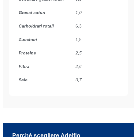
Grassi saturi
1,0
Carboidrati totali
6,3
Zuccheri
1,8
Proteine
2,5
Fibra
2,6
Sale
0,7
Perché scegliere Adelfio