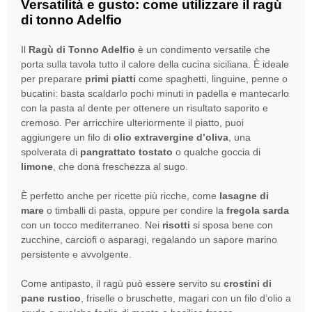
Versatilità e gusto: come utilizzare il ragù
di tonno Adelfio
Il
Ragù di Tonno Adelfio
è un condimento versatile che
porta sulla tavola tutto il calore della cucina siciliana. È ideale
per preparare
primi piatti
come spaghetti, linguine, penne o
bucatini: basta scaldarlo pochi minuti in padella e mantecarlo
con la pasta al dente per ottenere un risultato saporito e
cremoso. Per arricchire ulteriormente il piatto, puoi
aggiungere un filo di
olio extravergine d’oliva
, una
spolverata di
pangrattato tostato
o qualche goccia di
limone
, che dona freschezza al sugo.
È perfetto anche per ricette più ricche, come
lasagne di
mare
o timballi di pasta, oppure per condire la
fregola sarda
con un tocco mediterraneo. Nei
risotti
si sposa bene con
zucchine, carciofi o asparagi, regalando un sapore marino
persistente e avvolgente.
Come antipasto, il ragù può essere servito su
crostini di
pane rustico
, friselle o bruschette, magari con un filo d’olio a