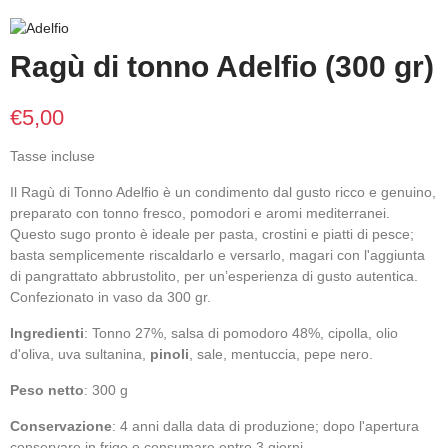
Ragù di tonno Adelfio (300 gr)
€5,00
Tasse incluse
Il Ragù di Tonno Adelfio è un condimento dal gusto ricco e genuino,
preparato con tonno fresco, pomodori e aromi mediterranei.
Questo sugo pronto è ideale per pasta, crostini e piatti di pesce;
basta semplicemente riscaldarlo e versarlo, magari con l'aggiunta
di pangrattato abbrustolito, per un’esperienza di gusto autentica.
Confezionato in vaso da 300 gr.
Ingredienti
: Tonno 27%, salsa di pomodoro 48%, cipolla, olio
d'oliva, uva sultanina,
pinoli
, sale, mentuccia, pepe nero.
Peso netto
: 300 g
Conservazione
: 4 anni dalla data di produzione; dopo l'apertura
conservare in frigo e consumare entro 3 giorni.