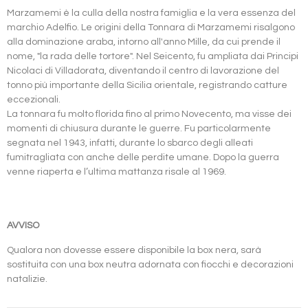
Marzamemi è la culla della nostra famiglia e la vera essenza del
marchio Adelfio. Le origini della Tonnara di Marzamemi risalgono
alla dominazione araba, intorno all'anno Mille, da cui prende il
nome, "la rada delle tortore". Nel Seicento, fu ampliata dai Principi
Nicolaci di Villadorata, diventando il centro di lavorazione del
tonno più importante della Sicilia orientale, registrando catture
eccezionali.
La tonnara fu molto florida fino al primo Novecento, ma visse dei
momenti di chiusura durante le guerre. Fu particolarmente
segnata nel 1943, infatti, durante lo sbarco degli alleati
fumitragliata con anche delle perdite umane. Dopo la guerra
venne riaperta e l’ultima mattanza risale al 1969.
AVVISO
Qualora non dovesse essere disponibile la box nera, sarà
sostituita con una box neutra adornata con fiocchi e decorazioni
natalizie.