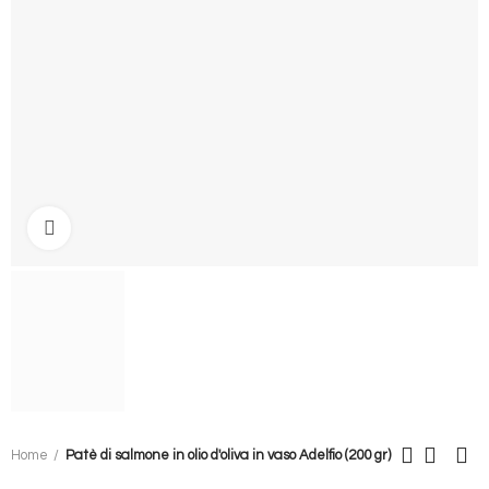
Clicca per ingrandire
Home
Patè di salmone in olio d'oliva in vaso Adelfio (200 gr)