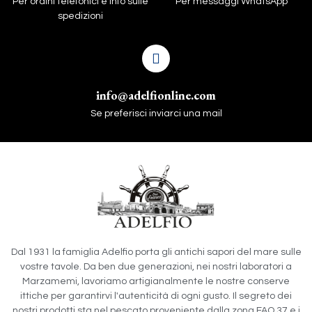
Per ordini telefonici e info sulle
Per messaggi WhatsApp
spedizioni
info@adelfionline.com
Se preferisci inviarci una mail
Dal 1931 la famiglia Adelfio porta gli antichi sapori del mare sulle
vostre tavole. Da ben due generazioni, nei nostri laboratori a
Marzamemi, lavoriamo artigianalmente le nostre conserve
ittiche per garantirvi l'autenticità di ogni gusto. Il segreto dei
nostri prodotti sta nel pescato proveniente dalla zona FAO 37 e i