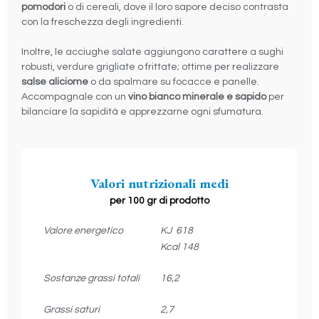
pomodori
o di cereali, dove il loro sapore deciso contrasta
con la freschezza degli ingredienti.
Inoltre, le acciughe salate aggiungono carattere a sughi
robusti, verdure grigliate o frittate; ottime per realizzare
salse aliciome
o da spalmare su focacce e panelle.
Accompagnale con un
vino bianco minerale e sapido
per
bilanciare la sapidità e apprezzarne ogni sfumatura.
Valori nutrizionali medi
per 100 gr di prodotto
Valore energetico
KJ 618
Kcal 148
Sostanze grassi totali
16,2
Grassi saturi
2,7