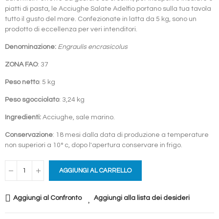
piatti di pasta, le Acciughe Salate Adelfio portano sulla tua tavola
tutto il gusto del mare. Confezionate in latta da 5 kg, sono un
prodotto di eccellenza per veri intenditori.
Denominazione:
Engraulis encrasicolus
ZONA FAO
: 37
Peso netto
: 5 kg
Peso sgocciolato
: 3,24 kg
Ingredienti:
Acciughe, sale marino.
Conservazione
: 18 mesi dalla data di produzione a temperature
non superiori a 10° c, dopo l'apertura conservare in frigo.
AGGIUNGI AL CARRELLO
Aggiungi al Confronto
Aggiungi alla lista dei desideri