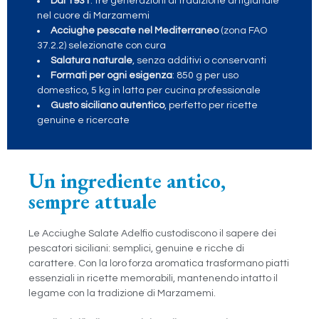
Dal 1931
: tre generazioni di tradizione artigianale
nel cuore di Marzamemi
Acciughe pescate nel Mediterraneo
(zona FAO
37.2.2) selezionate con cura
Salatura naturale
, senza additivi o conservanti
Formati per ogni esigenza
: 850 g per uso
domestico, 5 kg in latta per cucina professionale
Gusto siciliano autentico
, perfetto per ricette
genuine e ricercate
Un ingrediente antico,
sempre attuale
Le Acciughe Salate Adelfio custodiscono il sapere dei
pescatori siciliani: semplici, genuine e ricche di
carattere. Con la loro forza aromatica trasformano piatti
essenziali in ricette memorabili, mantenendo intatto il
legame con la tradizione di Marzamemi.