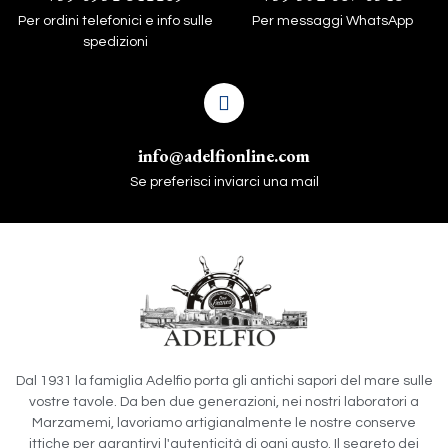
Per ordini telefonici e info sulle
Per messaggi WhatsApp
spedizioni
info@adelfionline.com
Se preferisci inviarci una mail
Dal 1931 la famiglia Adelfio porta gli antichi sapori del mare sulle
vostre tavole. Da ben due generazioni, nei nostri laboratori a
Marzamemi, lavoriamo artigianalmente le nostre conserve
ittiche per garantirvi l'autenticità di ogni gusto. Il segreto dei