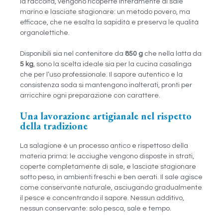
la raccolta, vengono ricoperte interamente di sale
marino e lasciate stagionare: un metodo povero, ma
efficace, che ne esalta la sapidità e preserva le qualità
organolettiche.
Disponibili sia nel contenitore da
850 g
che nella latta da
5 kg
, sono la scelta ideale sia per la cucina casalinga
che per l’uso professionale. Il sapore autentico e la
consistenza soda si mantengono inalterati, pronti per
arricchire ogni preparazione con carattere.
Una lavorazione artigianale nel rispetto
della tradizione
La salagione è un processo antico e rispettoso della
materia prima: le acciughe vengono disposte in strati,
coperte completamente di sale, e lasciate stagionare
sotto peso, in ambienti freschi e ben aerati. Il sale agisce
come conservante naturale, asciugando gradualmente
il pesce e concentrando il sapore. Nessun additivo,
nessun conservante: solo pesca, sale e tempo.