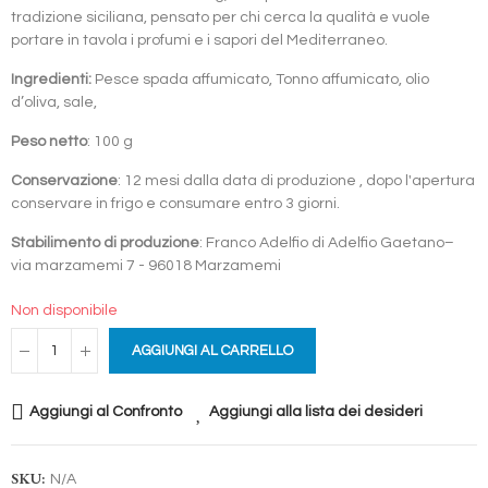
tradizione siciliana, pensato per chi cerca la qualità e vuole
portare in tavola i profumi e i sapori del Mediterraneo.
Ingredienti:
Pesce spada affumicato, Tonno affumicato, olio
d’oliva, sale,
Peso netto
: 100 g
Conservazione
: 12 mesi dalla data di produzione , dopo l'apertura
conservare in frigo e consumare entro 3 giorni.
Stabilimento di produzione
: Franco Adelfio di Adelfio Gaetano–
via marzamemi 7 - 96018 Marzamemi
Non disponibile
AGGIUNGI AL CARRELLO
Aggiungi al Confronto
Aggiungi alla lista dei desideri
SKU:
N/A