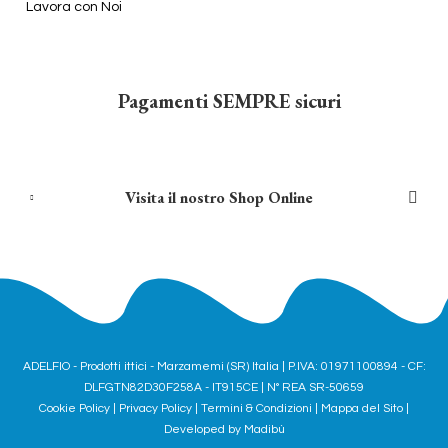
Lavora con Noi
Pagamenti SEMPRE sicuri
Visita il nostro Shop Online
ADELFIO - Prodotti ittici - Marzamemi (SR) Italia | P.IVA: 01971100894 - CF:
DLFGTN82D30F258A - IT915CE | N° REA SR-50659
Cookie Policy
|
Privacy Policy
|
Termini & Condizioni
|
Mappa del Sito
|
Developed by
Madibù