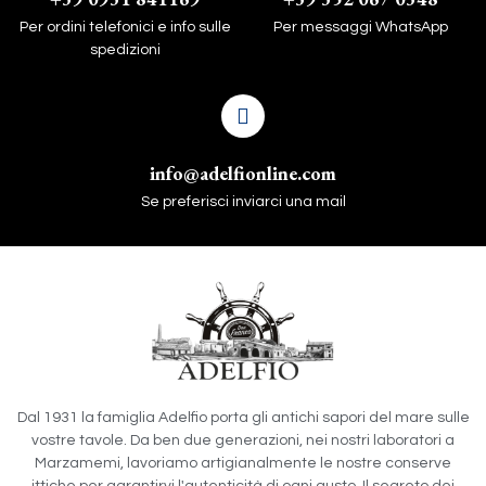
Per ordini telefonici e info sulle
Per messaggi WhatsApp
spedizioni
info@adelfionline.com
Se preferisci inviarci una mail
Dal 1931 la famiglia Adelfio porta gli antichi sapori del mare sulle
vostre tavole. Da ben due generazioni, nei nostri laboratori a
Marzamemi, lavoriamo artigianalmente le nostre conserve
ittiche per garantirvi l'autenticità di ogni gusto. Il segreto dei