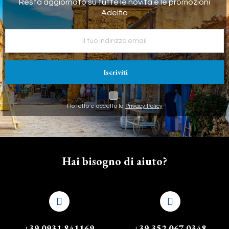
Resta aggiornato su tutte le novità e le promozioni
Adelfio
Iscriviti
Ho letto e accetto la
Privacy Policy
Hai bisogno di aiuto?
+39 0931 841169
+39 352 067 0348